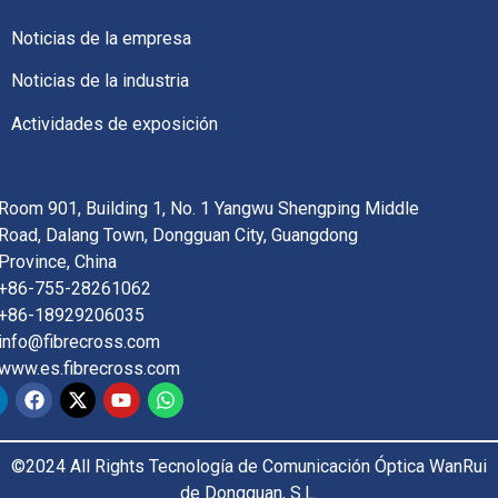
Noticias de la empresa
Noticias de la industria
Actividades de exposición
Room 901, Building 1, No. 1 Yangwu Shengping Middle
Road, Dalang Town, Dongguan City, Guangdong
Province, China
+86-755-28261062
+86-18929206035
info@fibrecross.com
www.es.fibrecross.com
©2024 All Rights Tecnología de Comunicación Óptica WanRui
de Dongguan, S.L.