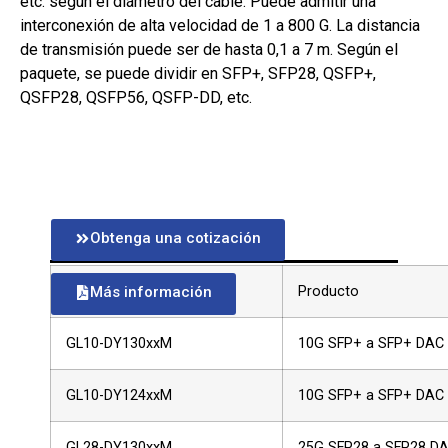
etc. según el diámetro del cable. Puede admitir una
interconexión de alta velocidad de 1 a 800 G. La distancia
de transmisión puede ser de hasta 0,1 a 7 m. Según el
paquete, se puede dividir en SFP+, SFP28, QSFP+,
QSFP28, QSFP56, QSFP-DD, etc.
Obtenga una cotización
Parámetro
Más información
Número de Parte
Producto
GL10-DY130xxM
10G SFP+ a SFP+ DAC
GL10-DY124xxM
10G SFP+ a SFP+ DAC
GL28-DY130xxM
25G SFP28 a SFP28 D