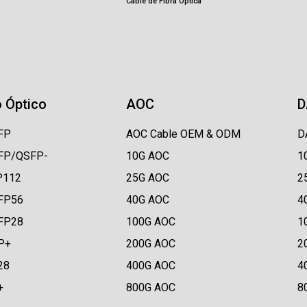
Cable de Fibra Óptica
 Óptico
AOC
D
FP
AOC Cable OEM & ODM
D
FP/QSFP-
10G AOC
1
P112
25G AOC
2
FP56
40G AOC
4
FP28
100G AOC
1
P+
200G AOC
2
28
400G AOC
4
+
800G AOC
8