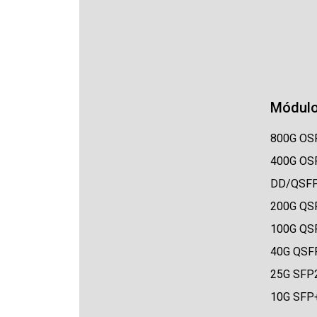
Módulo
800G OS
400G OS
DD/QSF
200G QS
100G QS
40G QSF
25G SFP
10G SFP