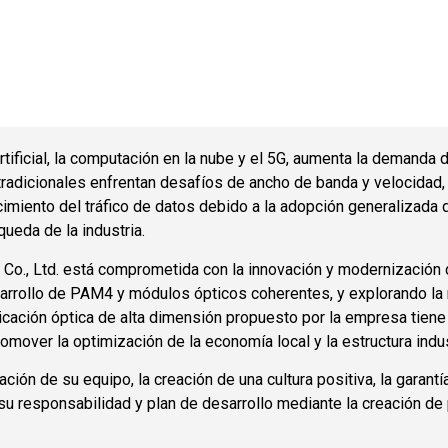
Ven y únete a nosotros forma parte de Growth Story
 artificial, la computación en la nube y el 5G, aumenta la demanda
tradicionales enfrentan desafíos de ancho de banda y velocidad,
cimiento del tráfico de datos debido a la adopción generalizada d
queda de la industria.
o., Ltd. está comprometida con la innovación y modernización d
sarrollo de PAM4 y módulos ópticos coherentes, y explorando la
cación óptica de alta dimensión propuesto por la empresa tiene
omover la optimización de la economía local y la estructura indus
ón de su equipo, la creación de una cultura positiva, la garant
su responsabilidad y plan de desarrollo mediante la creación de 