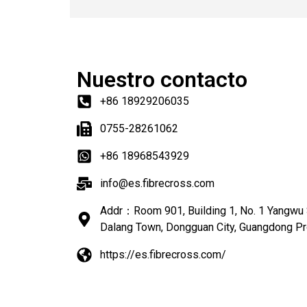
Nuestro contacto
+86 18929206035
0755-28261062
+86 18968543929
info@es.fibrecross.com
Addr：Room 901, Building 1, No. 1 Yangwu
Dalang Town, Dongguan City, Guangdong Pr
https://es.fibrecross.com/