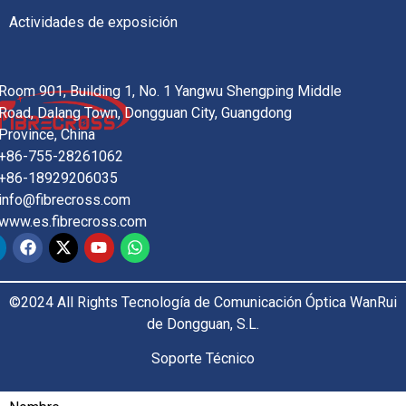
Actividades de exposición
Room 901, Building 1, No. 1 Yangwu Shengping Middle
Road, Dalang Town, Dongguan City, Guangdong
Province, China
+86-755-28261062
+86-18929206035
info@fibrecross.com
www.es.fibrecross.com
©2024 All Rights Tecnología de Comunicación Óptica WanRui
de Dongguan, S.L.
Soporte Técnico