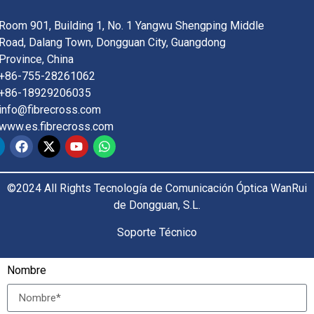
Room 901, Building 1, No. 1 Yangwu Shengping Middle
Road, Dalang Town, Dongguan City, Guangdong
Province, China
+86-755-28261062
+86-18929206035
info@fibrecross.com
www.es.fibrecross.com
©2024 All Rights Tecnología de Comunicación Óptica WanRui
de Dongguan, S.L.
Soporte Técnico
Nombre