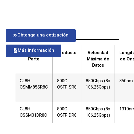
Parámetro
Obtenga una cotización
Más información
Número de
Producto
Velocidad
Longit
Parte
Máxima de
de On
Datos
GL8H-
800G
850Gbps (8x
850nm
OSMM85SR8C
OSFP SR8
106.25Gbps)
GL8H-
800G
850Gbps (8x
1310n
OSSM31DR8C
OSFP DR8
106.25Gbps)